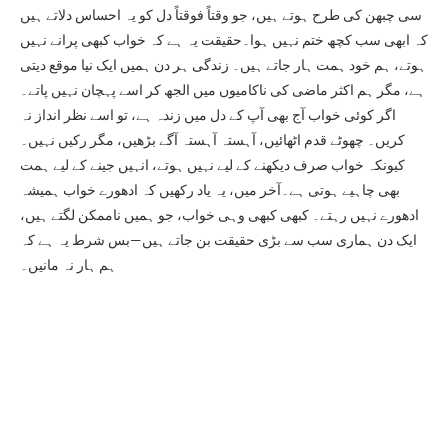
سی چبھن کی طرح ہوتے ہیں، جو وقتاً فوقتاً دل کو یہ احساس دلاتے ہیں
کہ ابھی سب کچھ ختم نہیں ہوا۔حقیقت یہ ہے کہ خواب کبھی پرانے نہیں
ہوتے، ہم خود ہمت ہار جاتے ہیں۔ زندگی ہر دن ہمیں ایک نیا موقع دیتی
ہے، مگر ہم اکثر ماضی کی ناکامیوں میں الجھ کر اسے پہچان نہیں پاتے۔
اگر کوئی خواب آج بھی آپ کے دل میں زندہ ہے، تو اسے نظر انداز نہ
کریں۔ چھوٹے قدم اٹھائیں، آہستہ آہستہ آگے بڑھیں، مگر رکیں نہیں۔
کیونکہ خواب صرف دیکھنے کے لیے نہیں ہوتے، انہیں جینے کے لیے ہمت
بھی چاہیے ہوتی ہے۔آخر میں، یہ یاد رکھیں کہ ادھورے خواب ہمیشہ
ادھورے نہیں رہتے۔ کبھی کبھی وہی خواب، جو ہمیں ناممکن لگتے ہیں،
ایک دن ہماری سب سے بڑی حقیقت بن جاتے ہیں—بس شرط یہ ہے کہ
ہم ہار نہ مانیں۔