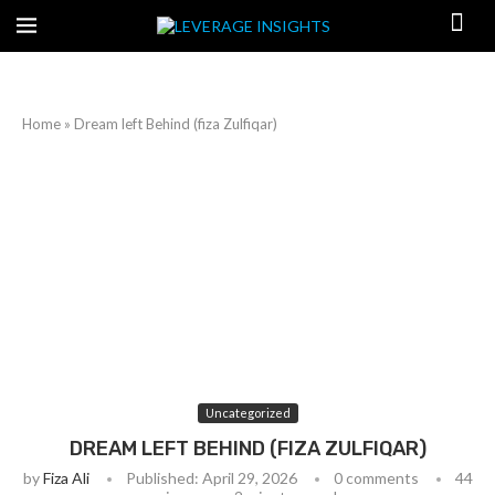
Home
»
Dream left Behind (fiza Zulfiqar)
Uncategorized
DREAM LEFT BEHIND (FIZA ZULFIQAR)
by
Fiza Ali
Published:
April 29, 2026
0 comments
44