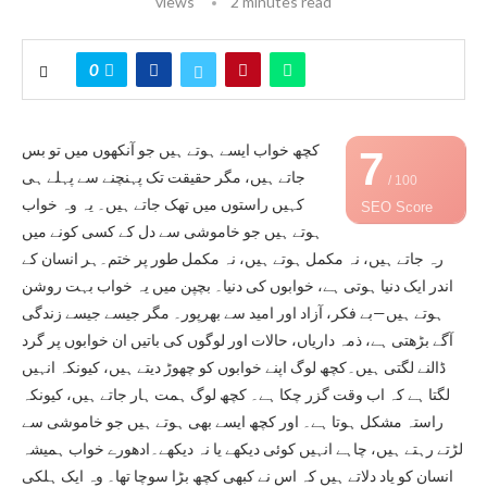
views
2 minutes read
0
کچھ خواب ایسے ہوتے ہیں جو آنکھوں میں تو بس
7
جاتے ہیں، مگر حقیقت تک پہنچنے سے پہلے ہی
/ 100
کہیں راستوں میں تھک جاتے ہیں۔ یہ وہ خواب
SEO Score
ہوتے ہیں جو خاموشی سے دل کے کسی کونے میں
رہ جاتے ہیں، نہ مکمل ہوتے ہیں، نہ مکمل طور پر ختم۔ہر انسان کے
اندر ایک دنیا ہوتی ہے، خوابوں کی دنیا۔ بچپن میں یہ خواب بہت روشن
ہوتے ہیں—بے فکر، آزاد اور امید سے بھرپور۔ مگر جیسے جیسے زندگی
آگے بڑھتی ہے، ذمہ داریاں، حالات اور لوگوں کی باتیں ان خوابوں پر گرد
ڈالنے لگتی ہیں۔کچھ لوگ اپنے خوابوں کو چھوڑ دیتے ہیں، کیونکہ انہیں
لگتا ہے کہ اب وقت گزر چکا ہے۔ کچھ لوگ ہمت ہار جاتے ہیں، کیونکہ
راستہ مشکل ہوتا ہے۔ اور کچھ ایسے بھی ہوتے ہیں جو خاموشی سے
لڑتے رہتے ہیں، چاہے انہیں کوئی دیکھے یا نہ دیکھے۔ادھورے خواب ہمیشہ
انسان کو یاد دلاتے ہیں کہ اس نے کبھی کچھ بڑا سوچا تھا۔ وہ ایک ہلکی