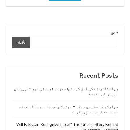
تلاش
تلاش
Recent Posts
ویلنٹائن ڈے کی اصل کہانی: محبت، قربانی اور تاریخ کی
حیران کن حقیقت
سپارکو کا سنہری موقع – میٹرک پاس طلبہ و طالبات کے
لیے مفت ڈپلومہ پروگرام
Will Pakistan Recognize Isreal? The Untold Story Behind
Diplomatic Dilemmas