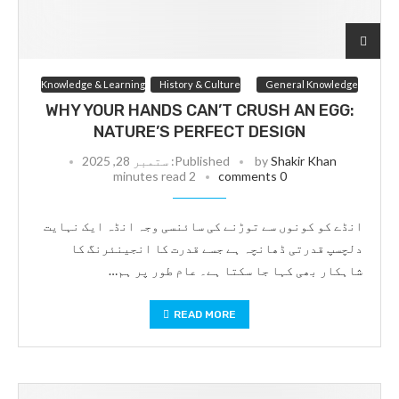
Knowledge & Learning
History & Culture
General Knowledge
WHY YOUR HANDS CAN’T CRUSH AN EGG:
NATURE’S PERFECT DESIGN
Shakir Khan
by
Published:
ستمبر 28, 2025
2 minutes read
0 comments
انڈے کو کونوں سے توڑنے کی سائنسی وجہ انڈہ ایک نہایت
دلچسپ قدرتی ڈھانچہ ہے جسے قدرت کا انجینئرنگ کا
شاہکار بھی کہا جا سکتا ہے۔ عام طور پر ہم…
READ MORE