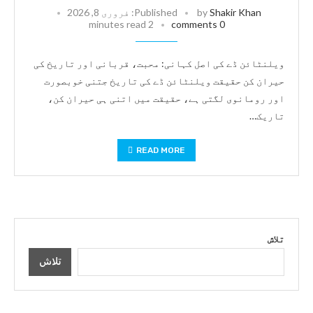
Shakir Khan
by
Published:
فروری 8, 2026
2 minutes read
0 comments
ویلنٹائن ڈے کی اصل کہانی: محبت، قربانی اور تاریخ کی
حیران کن حقیقت ویلنٹائن ڈے کی تاریخ جتنی خوبصورت
اور رومانوی لگتی ہے، حقیقت میں اتنی ہی حیران کن،
تاریک…
READ MORE
تلاش
تلاش