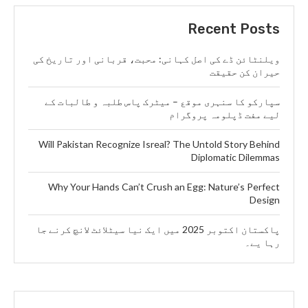
Recent Posts
ویلنٹائن ڈے کی اصل کہانی: محبت، قربانی اور تاریخ کی
حیران کن حقیقت
سپارکو کا سنہری موقع – میٹرک پاس طلبہ و طالبات کے
لیے مفت ڈپلومہ پروگرام
Will Pakistan Recognize Isreal? The Untold Story Behind
Diplomatic Dilemmas
Why Your Hands Can’t Crush an Egg: Nature’s Perfect
Design
پاکستان اکتوبر 2025 میں ایک نیا سیٹلائٹ لانچ کرنے جا
رہا یے۔