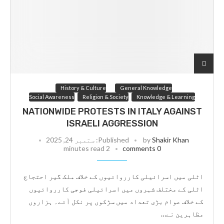
History & Culture
General Knowledge
Social Awareness
Religion & Society
Knowledge & Learning
NATIONWIDE PROTESTS IN ITALY AGAINST
ISRAELI AGGRESSION
Shakir Khan
by
Published:
ستمبر 24, 2025
2 minutes read
0 comments
اٹلی میں اسرائیلی کارروائیوں کے خلاف ملک گیر احتجاج
اٹلی کے مختلف شہروں میں اسرائیلی فوجی کارروائیوں
کے خلاف عوام بڑی تعداد میں سڑکوں پر نکل آئے۔ ہزاروں
مظاہرین نے…